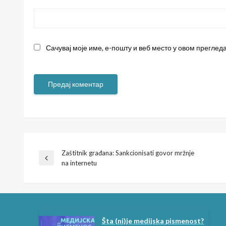
Сачувај моје име, е-пошту и веб место у овом преглед
Zaštitnik građana: Sankcionisati govor mržnje
Кретање
Previous
na internetu
Post
чланка
Šta (ni)je medijska pismenost?