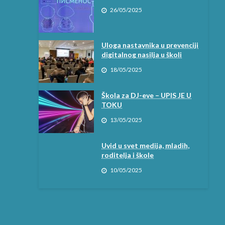
26/05/2025
Uloga nastavnika u prevenciji
digitalnog nasilja u školi
18/05/2025
Škola za DJ-eve – UPIS JE U
TOKU
13/05/2025
Uvid u svet medija, mladih,
roditelja i škole
10/05/2025