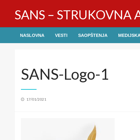
Skip
SANS – STRUKOVNA A
to
content
NASLOVNA
VESTI
SAOPŠTENJA
MEDIJSKA
SANS-Logo-1
Posted
17/01/2021
on