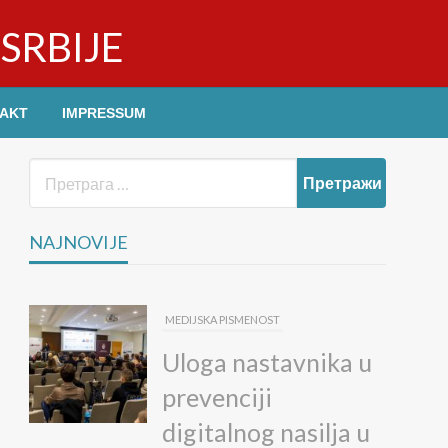
SRBIJE
AKT
IMPRESSUM
NAJNOVIJE
MEDIJSKA PISMENOST
Uloga nastavnika u
prevenciji
digitalnog nasilja u