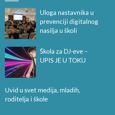
Uloga nastavnika u
prevenciji digitalnog
nasilja u školi
Škola za DJ-eve –
UPIS JE U TOKU
Uvid u svet medija, mladih,
roditelja i škole