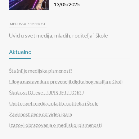
13/05/2025
MEDIJSKA PISMENOST
Uvid u svet medija, mladih, roditelja i škole
10/05/2025
Aktuelno
MEDIJSKA PISMENOST
Šta (ni)je medijska pismenost?
Zavisnost dece od video igara
Uloga nastavnika u prevenciji digitalnog nasilja u školi
02/05/2025
Škola za DJ-eve – UPIS JE U TOKU
Uvid u svet medija, mladih, roditelja i škole
MEDIJSKA PISMENOST
Zavisnost dece od video igara
Šta (ni)je medijska pismenost?
Izazovi obrazovanja o medijskoj pismenosti
26/05/2025