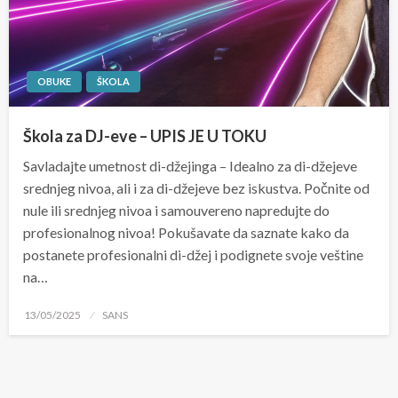
OBUKE
ŠKOLA
Škola za DJ-eve – UPIS JE U TOKU
Savladajte umetnost di-džejinga – Idealno za di-džejeve
srednjeg nivoa, ali i za di-džejeve bez iskustva. Počnite od
nule ili srednjeg nivoa i samouvereno napredujte do
profesionalnog nivoa! Pokušavate da saznate kako da
postanete profesionalni di-džej i podignete svoje veštine
na…
Posted
13/05/2025
SANS
on