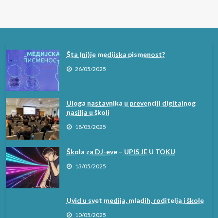
Šta (ni)je medijska pismenost?
26/05/2025
Uloga nastavnika u prevenciji digitalnog
nasilja u školi
18/05/2025
Škola za DJ-eve – UPIS JE U TOKU
13/05/2025
Uvid u svet medija, mladih, roditelja i škole
10/05/2025