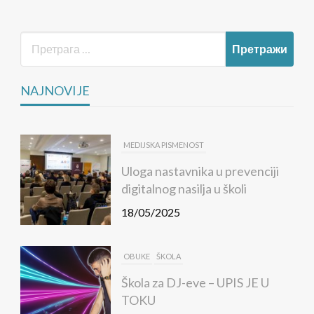
NAJNOVIJE
MEDIJSKA PISMENOST
Uloga nastavnika u prevenciji
digitalnog nasilja u školi
18/05/2025
OBUKE
ŠKOLA
Škola za DJ-eve – UPIS JE U
TOKU