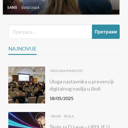
SANS
10/02/2024
NAJNOVIJE
MEDIJSKA PISMENOST
Uloga nastavnika u prevenciji
digitalnog nasilja u školi
18/05/2025
OBUKE
ŠKOLA
Škola za DJ-eve – UPIS JE U