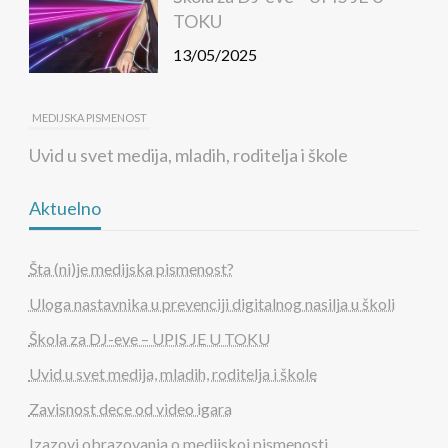
TOKU
13/05/2025
MEDIJSKA PISMENOST
Uvid u svet medija, mladih, roditelja i škole
10/05/2025
Aktuelno
MEDIJSKA PISMENOST
Šta (ni)je medijska pismenost?
Zavisnost dece od video igara
Uloga nastavnika u prevenciji digitalnog nasilja u školi
02/05/2025
Škola za DJ-eve – UPIS JE U TOKU
Uvid u svet medija, mladih, roditelja i škole
MEDIJSKA PISMENOST
Zavisnost dece od video igara
Šta (ni)je medijska pismenost?
Izazovi obrazovanja o medijskoj pismenosti