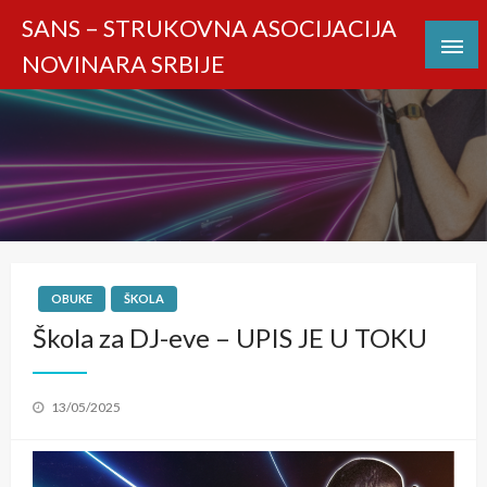
Skip
SANS – STRUKOVNA ASOCIJACIJA
to
NOVINARA SRBIJE
content
OBUKE
ŠKOLA
Škola za DJ-eve – UPIS JE U TOKU
Posted
13/05/2025
on