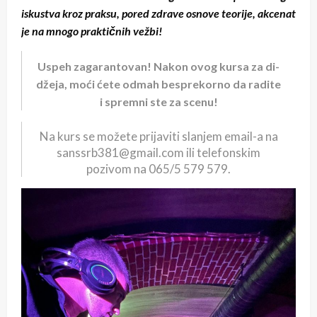
iskustva kroz praksu, pored zdrave osnove teorije, akcenat
je na mnogo praktičnih vežbi!
Uspeh zagarantovan! Nakon ovog kursa za di-
džeja, moći ćete odmah besprekorno da radite
i spremni ste za scenu!
Na kurs se možete prijaviti slanjem email-a na
sanssrb381@gmail.com ili telefonskim
pozivom na 065/5 579 579.