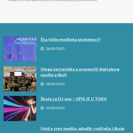
26/05/2025
Šta (ni)je medijska pismenost?
26/05/2025
Uloga nastavnika u prevenciji digitalnog
nasilja u školi
18/05/2025
Škola za DJ-eve – UPIS JE U TOKU
13/05/2025
Uvid u svet medija, mladih, roditelja i škole