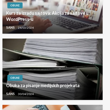
OBUKE
Kurs za izradu sajtova: Akcija za sajtove u
WordPress-u
SANS
24/03/2024
OBUKE
Obuka za pisanje medijskih projekata
SANS
30/04/2024