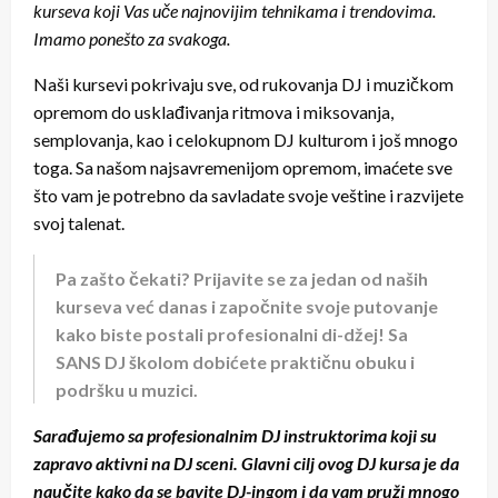
kurseva koji Vas uče najnovijim tehnikama i trendovima.
Imamo ponešto za svakoga.
Naši kursevi pokrivaju sve, od rukovanja DJ i muzičkom
opremom do usklađivanja ritmova i miksovanja,
semplovanja, kao i celokupnom DJ kulturom i još mnogo
toga. Sa našom najsavremenijom opremom, imaćete sve
što vam je potrebno da savladate svoje veštine i razvijete
svoj talenat.
Pa zašto čekati? Prijavite se za jedan od naših
kurseva već danas i započnite svoje putovanje
kako biste postali profesionalni di-džej! Sa
SANS DJ školom dobićete praktičnu obuku i
podršku u muzici.
Sarađujemo sa profesionalnim DJ instruktorima koji su
zapravo aktivni na DJ sceni. Glavni cilj ovog DJ kursa je da
naučite kako da se bavite DJ-ingom i da vam pruži mnogo