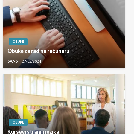
OBUKE
Obuke za rad na računaru
SANS
27/02/2024
OBUKE
Kursevi stranih jezika