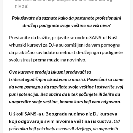
nivoa!
Pokušavate da saznate kako da postanete profesionalni
di-džej i podignete svoje veštine na viši nivo?
Prestanite da tražite, prijavite se ovde u SANS-u! Naši
vrhunski kursevi za DJ-a su osmišljeni da vam pomognu
da praktično savladate umetnost di-džejinga i podignete
svoju strast prema muzici na novi nivo.
Ove kurseve predaju iskusni predavači sa
tridesetogodišnjim iskustvom u muzici. Posvećeni su tome
da vam pomognu da razvijete svoje veštine i ostvarite svoj
puni potencijal. Bez obzira da li tek počinjete ili želite da
unapredite svoje veštine, imamo kurs koji vam odgovara.
U školi SANS-a u Beogradu nudimo niz DJ kurseva
koji odgovaraju svim nivoima veština i iskustva.
Od
početnika koji pokrivaju osnove di-džejinga, do naprednih