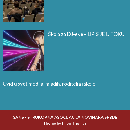
Škola za DJ-eve – UPIS JE U TOKU
Uvid u svet medija, mladih, roditelja i škole
Zavisnost dece od video igara
SANS - STRUKOVNA ASOCIJACIJA NOVINARA SRBIJE
Theme by Imon Themes