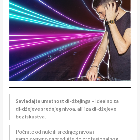
Savladajte umetnost di-džejinga – Idealno za
di-džejeve srednjeg nivoa, ali i za di-džejeve
bez iskustva.
Počnite od nule ili srednjeg nivoa i
samouvereno napredujte do profesionalnog