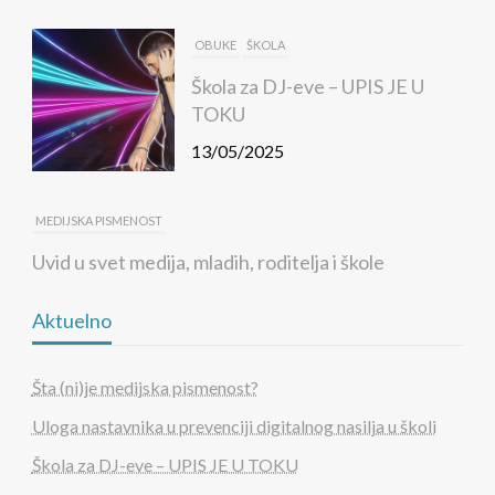
OBUKE
ŠKOLA
Škola za DJ-eve – UPIS JE U
TOKU
13/05/2025
MEDIJSKA PISMENOST
Uvid u svet medija, mladih, roditelja i škole
10/05/2025
Aktuelno
MEDIJSKA PISMENOST
Šta (ni)je medijska pismenost?
Zavisnost dece od video igara
Uloga nastavnika u prevenciji digitalnog nasilja u školi
02/05/2025
Škola za DJ-eve – UPIS JE U TOKU