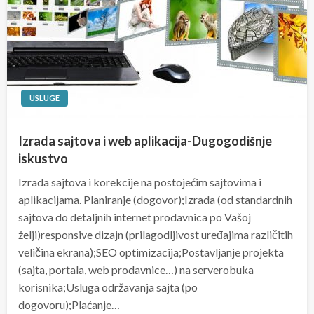
USLUGE
Izrada sajtova i web aplikacija-Dugogodišnje
iskustvo
Izrada sajtova i korekcije na postojećim sajtovima i
aplikacijama. Planiranje (dogovor);Izrada (od standardnih
sajtova do detaljnih internet prodavnica po Vašoj
želji)responsive dizajn (prilagodljivost uređajima različitih
veličina ekrana);SEO optimizacija;Postavljanje projekta
(sajta, portala, web prodavnice…) na serverobuka
korisnika;Usluga održavanja sajta (po
dogovoru);Plaćanje…