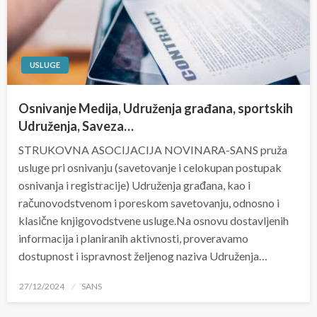
USLUGE
Osnivanje Medija, Udruženja građana, sportskih
Udruženja, Saveza…
STRUKOVNA ASOCIJACIJA NOVINARA-SANS pruža
usluge pri osnivanju (savetovanje i celokupan postupak
osnivanja i registracije) Udruženja građana, kao i
računovodstvenom i poreskom savetovanju, odnosno i
klasične knjigovodstvene usluge.Na osnovu dostavljenih
informacija i planiranih aktivnosti, proveravamo
dostupnost i ispravnost željenog naziva Udruženja…
Posted
27/12/2024
SANS
on