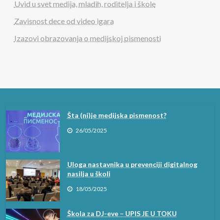
Uvid u svet medija, mladih, roditelja i škole
MEDIJSKA PISMENOST
Zavisnost dece od video igara
Šta (ni)je medijska pismenost?
Izazovi obrazovanja o medijskoj pismenosti
26/05/2025
Šta (ni)je medijska pismenost?
26/05/2025
Uloga nastavnika u prevenciji digitalnog
nasilja u školi
18/05/2025
Škola za DJ-eve – UPIS JE U TOKU