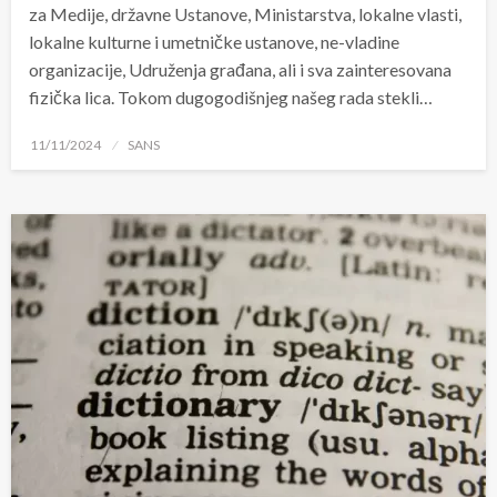
za Medije, državne Ustanove, Ministarstva, lokalne vlasti,
lokalne kulturne i umetničke ustanove, ne-vladine
organizacije, Udruženja građana, ali i sva zainteresovana
fizička lica. Tokom dugogodišnjeg našeg rada stekli…
Posted
11/11/2024
SANS
on