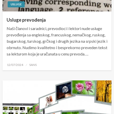
USLUGE
Usluge prevođenja
Naši članovi i saradnici, prevodioci i lektori nude usluge
prevođenja sa engleskog, francuskog, nemačkog, ruskog,
bugarskog, turskog, grčkog i drugih jezika na srpski jezik i
obrnuto. Nudimo kvalitetno i besprekorno preveden tekst
sa lekturom koja je uračunata u cenu prevoda….
Posted
12/07/2024
SANS
on