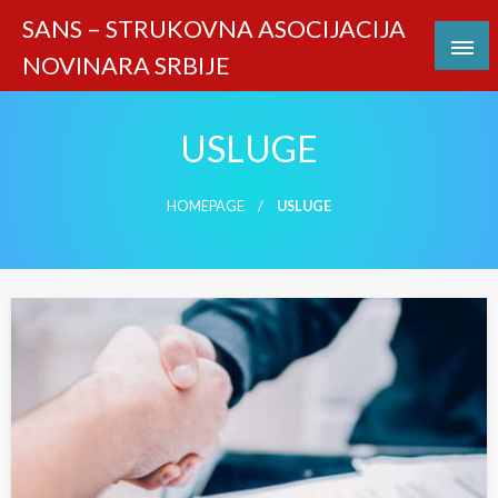
Skip
SANS – STRUKOVNA ASOCIJACIJA
to
NOVINARA SRBIJE
content
USLUGE
HOMEPAGE
USLUGE