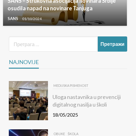
SANS – Strukovna asocijacija novinara Srbije
osudila napad na novinare Tanjuga
SANS
01/10/2024
NAJNOVIJE
MEDIJSKA PISMENOST
Uloga nastavnika u prevenciji
digitalnog nasilja u školi
18/05/2025
OBUKE
ŠKOLA