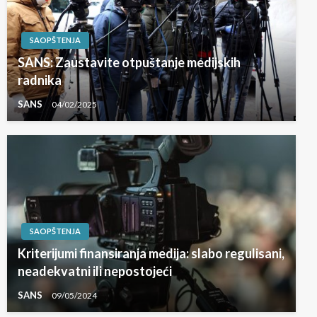
SAOPŠTENJA
SANS: Zaustavite otpuštanje medijskih
radnika
SANS
04/02/2025
SAOPŠTENJA
Kriterijumi finansiranja medija: slabo regulisani,
neadekvatni ili nepostojeći
SANS
09/05/2024