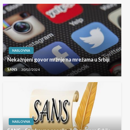
NASLOVNA
Nekažnjeni govor mržnje na mrežama u Srbiji
SANS
30/03/2024
NASLOVNA