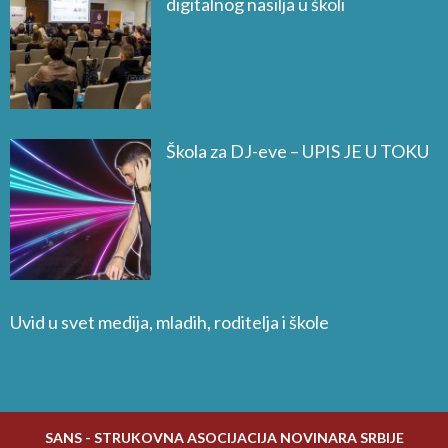
digitalnog nasilja u školi
Škola za DJ-eve – UPIS JE U TOKU
Uvid u svet medija, mladih, roditelja i škole
Zavisnost dece od video igara
SANS - STRUKOVNA ASOCIJACIJA NOVINARA SRBIJE