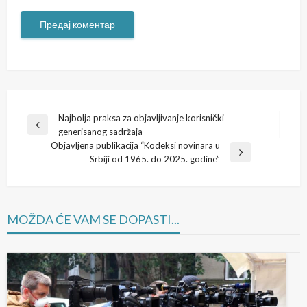
Кретање
Najbolja praksa za objavljivanje korisnički
Previous
generisanog sadržaja
чланка
Post
Objavljena publikacija “Kodeksi novinara u
Next
Srbiji od 1965. do 2025. godine”
Post
MOŽDA ĆE VAM SE DOPASTI...