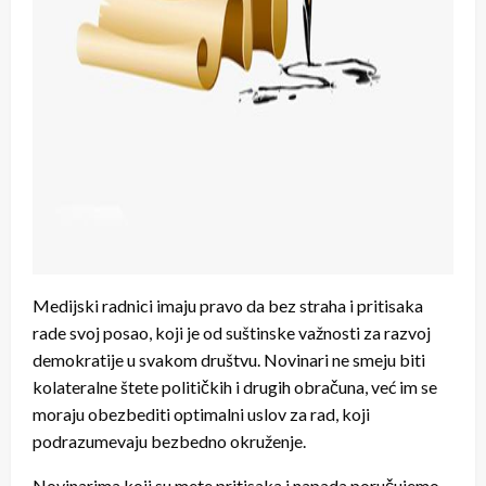
Medijski radnici imaju pravo da bez straha i pritisaka
rade svoj posao, koji je od suštinske važnosti za razvoj
demokratije u svakom društvu. Novinari ne smeju biti
kolateralne štete političkih i drugih obračuna, već im se
moraju obezbediti optimalni uslov za rad, koji
podrazumevaju bezbedno okruženje.
Novinarima koji su mete pritisaka i napada poručujemo