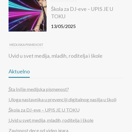
Škola za DJ-eve – UPIS JE U
TOKU
13/05/2025
MEDIJSKA PISMENOST
Uvid u svet medija, mladih, roditelja i škole
10/05/2025
Aktuelno
MEDIJSKA PISMENOST
Šta (ni)je medijska pismenost?
Zavisnost dece od video igara
Uloga nastavnika u prevenciji digitalnog nasilja u školi
02/05/2025
Škola za DJ-eve – UPIS JE U TOKU
Uvid u svet medija, mladih, roditelja i škole
MEDIJSKA PISMENOST
Zavisnost dece od video igara