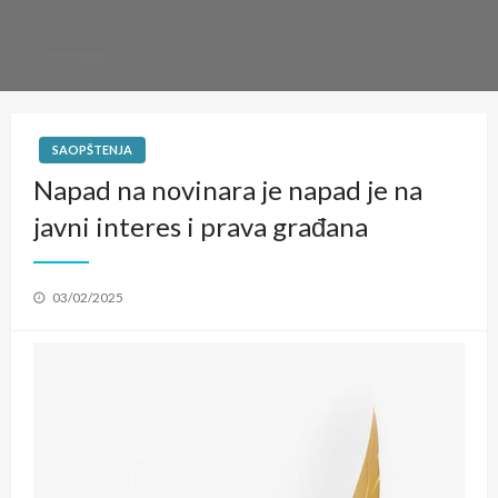
SAOPŠTENJA
Napad na novinara je napad je na
javni interes i prava građana
Posted
03/02/2025
on