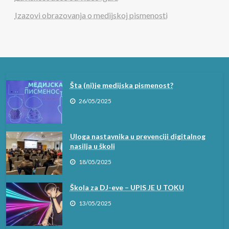
Šta (ni)je medijska pismenost?
Izazovi obrazovanja o medijskoj pismenosti
26/05/2025
Šta (ni)je medijska pismenost?
26/05/2025
Uloga nastavnika u prevenciji digitalnog
nasilja u školi
18/05/2025
Škola za DJ-eve – UPIS JE U TOKU
13/05/2025