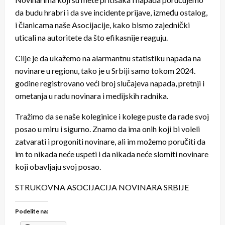
da budu hrabri i da sve incidente prijave, između ostalog,
i članicama naše Asocijacije, kako bismo zajednički
uticali na autoritete da što efikasnije reaguju.
Cilje je da ukažemo na alarmantnu statistiku napada na
novinare u regionu, tako je u Srbiji samo tokom 2024.
godine registrovano veći broj slučajeva napada, pretnji i
ometanja u radu novinara i medijskih radnika.
Tražimo da se naše koleginice i kolege puste da rade svoj
posao u miru i sigurno. Znamo da ima onih koji bi voleli
zatvarati i progoniti novinare, ali im možemo poručiti da
im to nikada neće uspeti i da nikada neće slomiti novinare
koji obavljaju svoj posao.
STRUKOVNA ASOCIJACIJA NOVINARA SRBIJE
Podelite na: