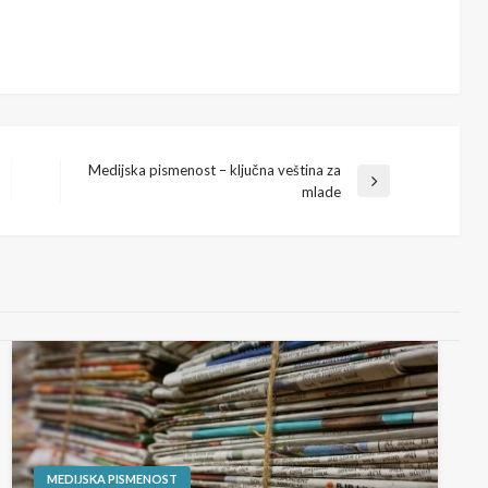
Medijska pismenost – ključna veština za
Next
mlade
Post
MEDIJSKA PISMENOST