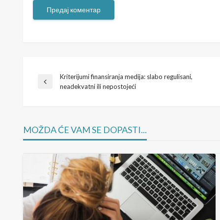
Kriterijumi finansiranja medija: slabo regulisani,
Кретање
Previous
neadekvatni ili nepostojeći
Post
чланка
MOŽDA ĆE VAM SE DOPASTI...