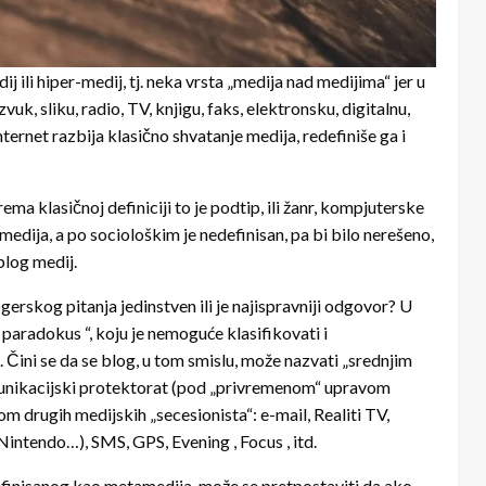
dij ili hiper-medij, tj. neka vrsta „medija nad medijima“ jer u
uk, sliku, radio, TV, knjigu, faks, elektronsku, digitalnu,
nternet razbija klasično shvatanje medija, redefiniše ga i
rema klasičnoj definiciji to je podtip, ili žanr, kompjuterske
edija, a po sociološkim je nedefinisan, pa bi bilo nerešeno,
blog medij.
gerskog pitanja jedinstven ili je najispravniji odgovor? U
 paradokus “, koju je nemoguće klasifikovati i
Čini se da se blog, u tom smislu, može nazvati „srednjim
munikacijski protektorat (pod „privremenom“ upravom
m drugih medijskih „secesionista“: e-mail, Realiti TV,
ntendo…), SMS, GPS, Evening , Focus , itd.
efinisanog kao metamedija, može se pretpostaviti da ako