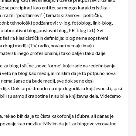
e se percipirati kao entitet sa mnogo karakteristika i
i razni “podžanrovi” ( tematski žanrovi : politički,
modni; tehnološki podžanrovi : v-log, fotoblog, link-blog,
kolaborativni blog, poslovni blog, PR-blog itd.). Svi
šešira klasicističkih definicija: blog nema sopstveni
a drugi mediji (TV, radio, novine) nemaju imaju
aterski nego profesionalni, i tako dalje i tako dalje.
e za blog i slične „nove forme“ koje rade na redefinisanju
i veto na blog kao medij, ali mislim da je to potpuno nova
 nema šanse da bude medij, sve dok se ne desi
je. Dok se postmoderna nije dogodila u književnosti, spisi
li su samo škrabotine i nisu bila književna dela. Videćemo
 rekao bih da je to čista kakofonija i đubre, ali danas je
repoznaje kao muziku. Mislim da je i za blogove verovatno