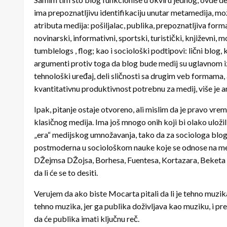
ima prepoznatljivu identifikaciju unutar metamedija, mož
atributa medija: pošiljalac, publika, prepoznatljiva forma 
novinarski, informativni, sportski, turistički, književni, 
tumblelogs , flog; kao i sociološki podtipovi: lični blog, 
argumenti protiv toga da blog bude medij su uglavnom iz 
tehnološki uređaj, deli sličnosti sa drugim veb formama, 
kvantitativnu produktivnost potrebnu za medij, više je am
Ipak, pitanje ostaje otvoreno, ali mislim da je pravo vrem
klasičnog medija. Ima još mnogo onih koji bi olako uložil
„era“ medijskog umnožavanja, tako da za sociologa blog
postmoderna u sociološkom nauke koje se odnose na medi
DŽejmsa DŽojsa, Borhesa, Fuentesa, Kortazara, Beketa bi
da li će se to desiti.
Verujem da ako biste Mocarta pitali da li je tehno muzika,
tehno muzika, jer ga publika doživljava kao muziku, i p
da će publika imati ključnu reč.