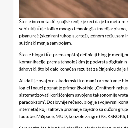
Što se interneta tiče, najiskrenije je reći da je to meta-me
sebi uključuje toliko mnogo tehnologija i medija: pismo, zv
pisanu reč (skenirani rukopis, crtež), jednom rečju, sam I
suštinski menja sam pojam.
Što se bloga tiče, prema opštoj definiciji blog je medij, p
komunikacije, prema tehnološkim je podvrsta digitalnih m
šahovski, što bi dalo konačan rezultat za činjenicu da je 
Ali da li je ovaj pro-akademski tretman i razmatranje blo
logici i nauci poznat je primer životinje „Ornithorhinchus
sistematizovati korišćenjem usvojene taksonomije vrsta. 
paradoksom“. Doslovnije rečeno, blog je svojevrsni ko
interneta) koji zahteva priznanje zajedno sa dužom grupo
Ioutube, MiSpace, MUD, konzole za igre (PS, KSBOKS, Ni
Samim tim što blog funkcioniše u okviru jednog, ovde d