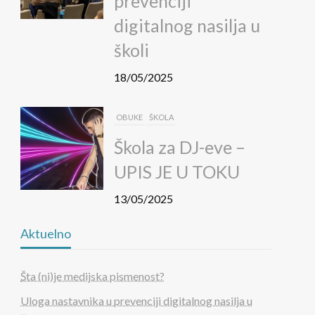
prevenciji
digitalnog nasilja u
školi
18/05/2025
OBUKE
ŠKOLA
Škola za DJ-eve –
UPIS JE U TOKU
13/05/2025
Aktuelno
MEDIJSKA PISMENOST
Uvid u svet medija, mladih,
Šta (ni)je medijska pismenost?
roditelja i škole
Uloga nastavnika u prevenciji digitalnog nasilja u