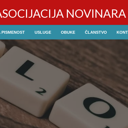
SOCIJACIJA NOVINARA 
 PISMENOST
USLUGE
OBUKE
ČLANSTVO
KONT