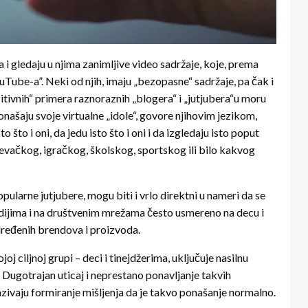
 i gledaju u njima zanimljive video sadržaje, koje, prema
Tube-a”. Neki od njih, imaju „bezopasne“ sadržaje, pa čak i
zitivnih“ primera raznoraznih „blogera“ i „jutjubera“u moru
našaju svoje virtualne „idole“, govore njihovim jezikom,
 što i oni, da jedu isto što i oni i da izgledaju isto poput
t pevačkog, igračkog, školskog, sportskog ili bilo kakvog
opularne jutjubere, mogu biti i vrlo direktni u nameri da se
edijima i na društvenim mrežama često usmereno na decu i
dređenih brendova i proizvoda.
oj ciljnoj grupi – deci i tinejdžerima, uključuje nasilnu
. Dugotrajan uticaj i neprestano ponavljanje takvih
ivaju formiranje mišljenja da je takvo ponašanje normalno.