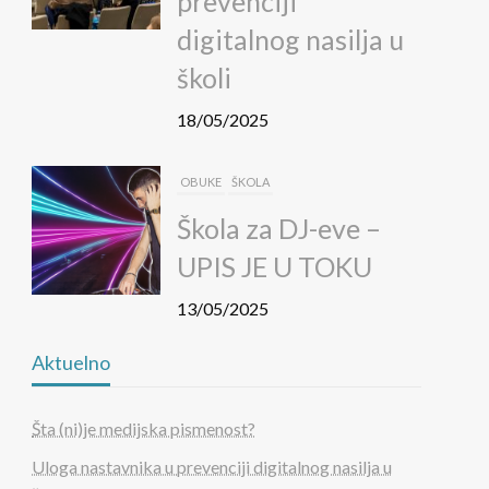
prevenciji
digitalnog nasilja u
školi
18/05/2025
OBUKE
ŠKOLA
Škola za DJ-eve –
UPIS JE U TOKU
13/05/2025
Aktuelno
MEDIJSKA PISMENOST
Uvid u svet medija, mladih,
Šta (ni)je medijska pismenost?
roditelja i škole
Uloga nastavnika u prevenciji digitalnog nasilja u