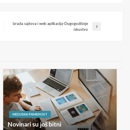
Izrada sajtova i web aplikacija-Dugogodišnje
Next
iskustvo
Post
MEDIJSKA PISMENOST
Novinari su još bitni